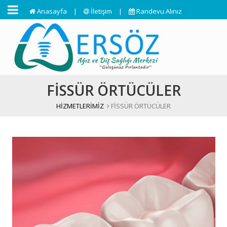
Anasayfa
|
İletişim
|
Randevu Alınız
FİSSÜR ÖRTÜCÜLER
HİZMETLERİMİZ
FİSSÜR ÖRTÜCÜLER