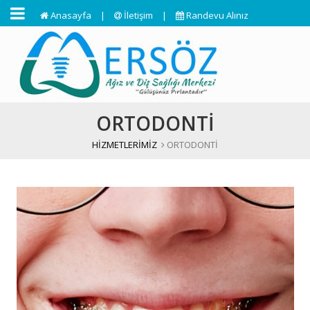
Anasayfa
|
İletişim
|
Randevu Alınız
ORTODONTİ
HİZMETLERİMİZ
ORTODONTİ