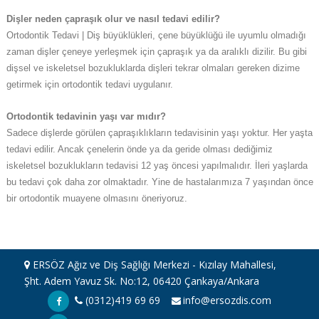
Dişler neden çapraşık olur ve nasıl tedavi edilir?
Ortodontik Tedavi | Diş büyüklükleri, çene büyüklüğü ile uyumlu olmadığı
zaman dişler çeneye yerleşmek için çapraşık ya da aralıklı dizilir. Bu gibi
dişsel ve iskeletsel bozukluklarda dişleri tekrar olmaları gereken dizime
getirmek için ortodontik tedavi uygulanır.
Ortodontik tedavinin yaşı var mıdır?
Sadece dişlerde görülen çapraşıklıkların tedavisinin yaşı yoktur. Her yaşta
tedavi edilir. Ancak çenelerin önde ya da geride olması dediğimiz
iskeletsel bozuklukların tedavisi 12 yaş öncesi yapılmalıdır. İleri yaşlarda
bu tedavi çok daha zor olmaktadır. Yine de hastalarımıza 7 yaşından önce
bir ortodontik muayene olmasını öneriyoruz.
ERSÖZ Ağız ve Diş Sağlığı Merkezi - Kızılay Mahallesi,
Şht. Adem Yavuz Sk. No:12, 06420 Çankaya/Ankara
(0312)419 69 69
info@ersozdis.com